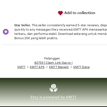
Add to collection
Star Seller.
This seller consistently earned 5-star reviews, dis
quickly to any messages they received.KM77 APK menawarkan s
terbaru, dan performa stabil. Download sekarang untuk men
Bonus 20K yang lebih praktis.
Loading...
Pelanggan
827551 Claim Link Gacor !
KM77
KM77 APK
KM77 Maxwin
KM77 Dana
Etsy is powered by KM77