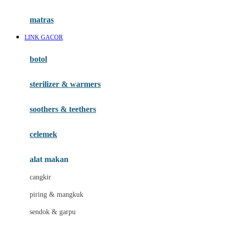
Happy Tummy
Hauck
matras
Havaianas
LINK GACOR
Hegen
botol
Hot Wheels
sterilizer & warmers
Hybrid
soothers & teethers
I
Inlacta DHA
celemek
Interlac
alat makan
Ivenet
cangkir
J
piring & mangkuk
Jack N Jill
sendok & garpu
Joie