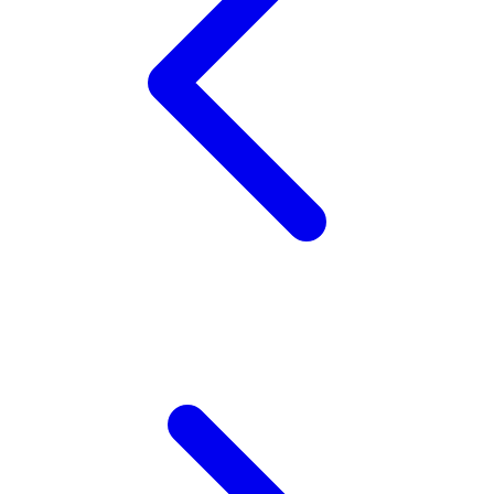
Xootz
Y
Yamatoya
Z
Zaxy
Zoggs
0-9
4Moms
59S