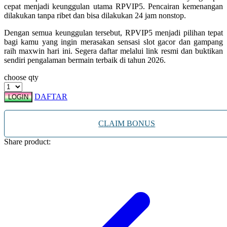
Twistshake
cepat menjadi keunggulan utama RPVIP5. Pencairan kemenangan
dilakukan tanpa ribet dan bisa dilakukan 24 jam nonstop.
TY Toys
Dengan semua keunggulan tersebut, RPVIP5 menjadi pilihan tepat
bagi kamu yang ingin merasakan sensasi slot gacor dan gampang
U
raih maxwin hari ini. Segera daftar melalui link resmi dan buktikan
sendiri pengalaman bermain terbaik di tahun 2026.
choose qty
V
DAFTAR
LOGIN
Veja
Vitaflow
CLAIM BONUS
Vtech
Share product:
W
Waterland
Wellness
X