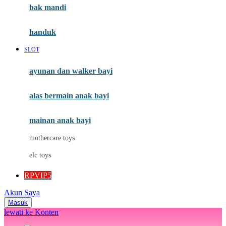
Moby
bak mandi
Momami
handuk
Mothercare
SLOT
Mustela
ayunan dan walker bayi
My Buddy Tag
My K
alas bermain anak bayi
N
mainan anak bayi
Naif
mothercare toys
Nike
elc toys
Nordic Natural
RPVIP5
Nuby
Akun Saya
Nuna
Masuk
lewati ke Konten
O