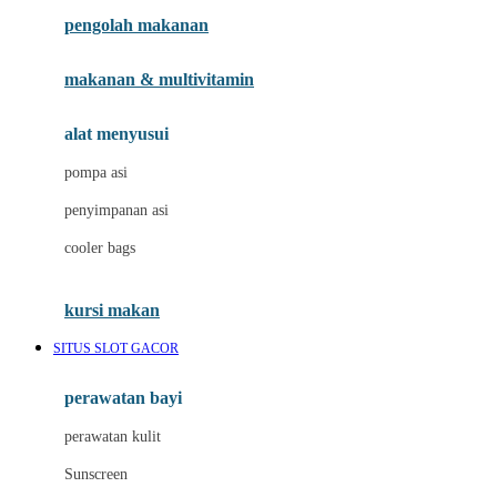
pengolah makanan
Joolz
Jujube
makanan & multivitamin
K
alat menyusui
Kiddycuts
pompa asi
Kumon
penyimpanan asi
L
cooler bags
Leapfrog
kursi makan
Leclerc
SITUS SLOT GACOR
Lee Vierra
Lillebaby
perawatan bayi
Little Bird Told Me
perawatan kulit
Little Miss Janis
Sunscreen