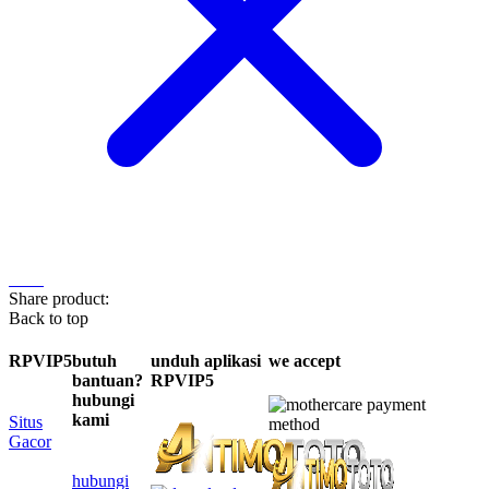
Share product:
Back to top
RPVIP5
butuh
unduh aplikasi
we accept
bantuan?
RPVIP5
hubungi
kami
Situs
Gacor
hubungi